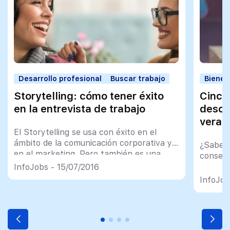
Desarrollo profesional
Buscar trabajo
Bienes
Storytelling: cómo tener éxito
Cinco
en la entrevista de trabajo
desco
veran
El Storytelling se usa con éxito en el
ámbito de la comunicación corporativa y
¿Sabes 
en el marketing. Pero también es una
consegu
técnica aplicable a la entrevista de
InfoJobs - 15/07/2016
trabajo
InfoJob