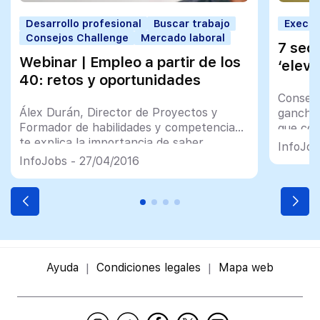
Desarrollo profesional
Buscar trabajo
Execut
Consejos Challenge
Mercado laboral
7 sec
Webinar | Empleo a partir de los
‘eleva
40: retos y oportunidades
Consejo
Álex Durán, Director de Proyectos y
gancho 
Formador de habilidades y competencias,
que com
te explica la importancia de saber
de tres
InfoJob
reinventarse y adaptarse al nuevo
InfoJobs - 27/04/2016
entorno para tener éxito en la búsqueda
de trabajo
Ayuda
Condiciones legales
Mapa web