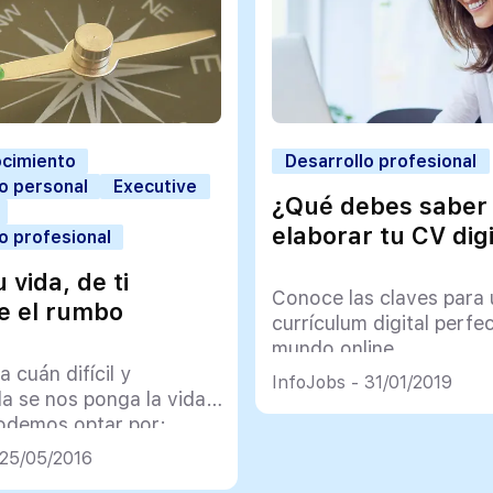
cimiento
Desarrollo profesional
o personal
Executive
¿Qué debes saber
elaborar tu CV digi
o profesional
u vida, de ti
Conoce las claves para
e el rumbo
currículum digital perfe
mundo online
 cuán difícil y
InfoJobs - 31/01/2019
a se nos ponga la vida,
odemos optar por:
ropuesta, miedo o
 25/05/2016
optimismo o pesimismo o