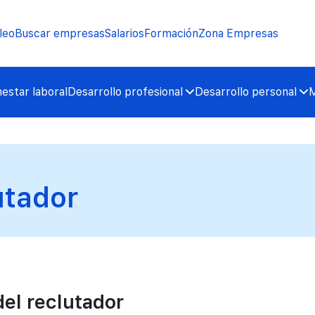
leo
Buscar empresas
Salarios
Formación
Zona Empresas
nestar laboral
Desarrollo profesional
Desarrollo personal
M
utador
del reclutador