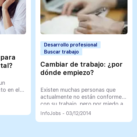
Desarrollo profesional
Buscar trabajo
 para
Cambiar de trabajo: ¿por
tal?
dónde empiezo?
 un
cto en el
Existen muchas personas que
actualmente no están conformes
con su trabajo, pero por miedo a
la situación actual no buscan otro
InfoJobs - 03/12/2014
empleo que sea mejor. Yo os
animo a hacerlo, ¡luchad por
vuestro talento!