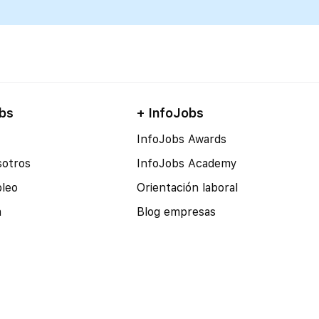
o derrotismo
bs
+ InfoJobs
InfoJobs Awards
sotros
InfoJobs Academy
pleo
Orientación laboral
a
Blog empresas