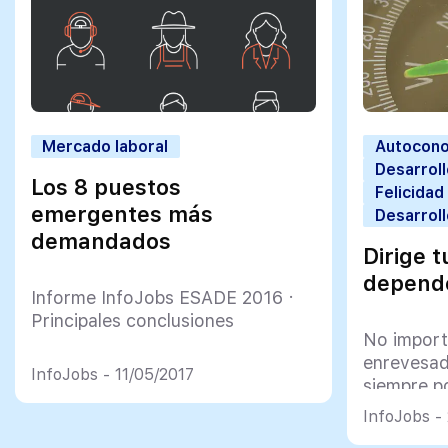
Mercado laboral
Autocono
Desarroll
Los 8 puestos
Felicidad
emergentes más
Desarroll
demandados
Dirige t
depend
Informe InfoJobs ESADE 2016 ·
Principales conclusiones
No importa
enrevesad
InfoJobs - 11/05/2017
siempre p
queja o p
InfoJobs -
ilusión, 