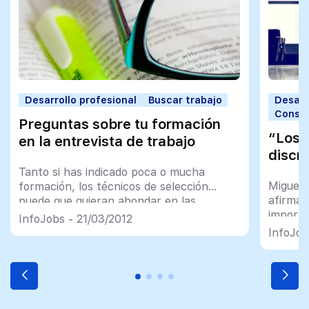
Desarrollo profesional
Buscar trabajo
Desarr
Consej
Preguntas sobre tu formación
“Los 
en la entrevista de trabajo
discr
Tanto si has indicado poca o mucha
Miguel 
formación, los técnicos de selección
afirma 
puede que quieran ahondar en las
importa
razones que te llevaron a estudiar ciertas
InfoJobs - 21/03/2012
contrat
disciplinas. No te extrañe que, en estos
InfoJob
años
casos, los reclutadores te hagan
preguntas relacionadas con tu formación
como por ejemplo las siguientes: ¿Por qué
estudiaste esta carrera?, ¿por qué hiciste
[…]