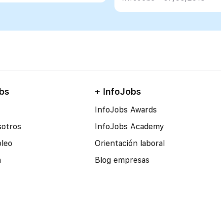
bs
+ InfoJobs
InfoJobs Awards
sotros
InfoJobs Academy
pleo
Orientación laboral
a
Blog empresas