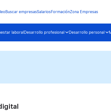
leo
Buscar empresas
Salarios
Formación
Zona Empresas
nestar laboral
Desarrollo profesional
Desarrollo personal
M
igital