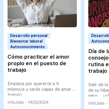
Desarrollo personal
Desarroll
Bienestar laboral
Autocono
Autoconocimiento
Día de 
Cómo practicar el amor
consejos
propio en el puesto de
rutina 
trabajo
trabajo
Empieza por quererte a ti
Salir de l
mismo/a y serás capaz de amar tu
de su hibe
trabajo
pero… ¿c
InfoJobs - 14/02/2024
InfoJobs -