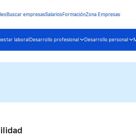
leo
Buscar empresas
Salarios
Formación
Zona Empresas
nestar laboral
Desarrollo profesional
Desarrollo personal
M
ilidad