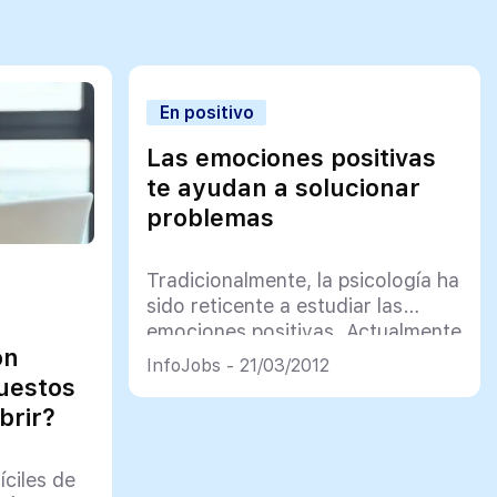
En positivo
Las emociones positivas
te ayudan a solucionar
problemas
Tradicionalmente, la psicología ha
sido reticente a estudiar las
emociones positivas. Actualmente
on
sabemos que nos ayudan a
InfoJobs - 21/03/2012
solucionar problemas y superar
uestos
obstáculos.
brir?
ciles de