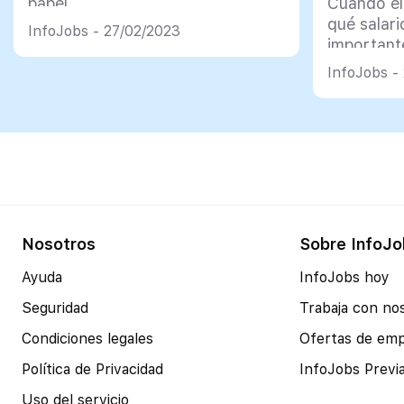
papel
Cuando el
qué salari
InfoJobs - 27/02/2023
important
previamen
InfoJobs -
que sepas 
Nosotros
Sobre InfoJo
Ayuda
InfoJobs hoy
Seguridad
Trabaja con no
Condiciones legales
Ofertas de em
Política de Privacidad
InfoJobs Previ
Uso del servicio