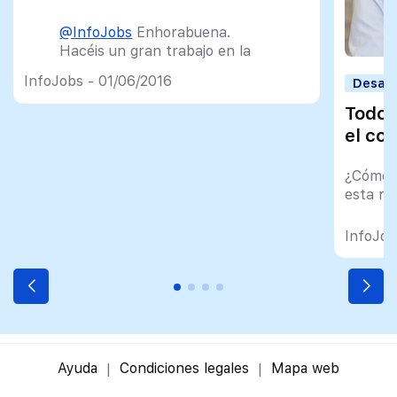
@InfoJobs
Enhorabuena.
Hacéis un gran trabajo en la
motivación para el candidato.
InfoJobs - 01/06/2016
Desarr
— Fernando Fdez-Cavada
Todo 
(@FernandoFCavada)
March
el con
21, 2016
¿Cómo f
esta mo
InfoJob
Ayuda
Condiciones legales
Mapa web