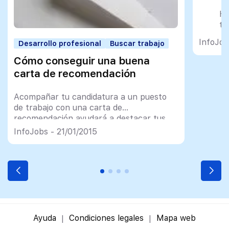
H
te
tr
InfoJob
Desarrollo profesional
Buscar trabajo
qu
Cómo conseguir una buena
—
carta de recomendación
(
20
Acompañar tu candidatura a un puesto
de trabajo con una carta de
recomendación ayudará a destacar tus
valores y habilidades en el trabajo. Pero,
InfoJobs - 21/01/2015
¿qué información debe contener?
Ayuda
Condiciones legales
Mapa web