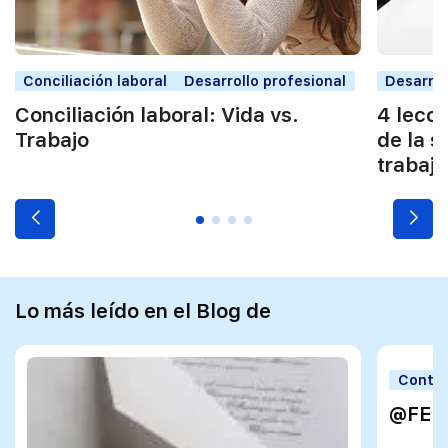
Conciliación laboral
Desarrollo profesional
Desarrol
Conciliación laboral: Vida vs.
4 lecc
Trabajo
de la s
trabajo
Lo más leído en el Blog de
Contra
@FE