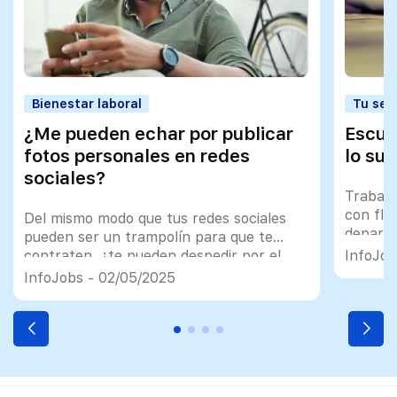
Bienestar laboral
Tu sec
¿Me pueden echar por publicar
Escue
fotos personales en redes
lo su
sociales?
Trabaj
con flui
Del mismo modo que tus redes sociales
depart
pueden ser un trampolín para que te
contraten, ¿te pueden despedir por el
InfoJob
uso que hagas en ellas? o, más
InfoJobs - 02/05/2025
concretamente, ¿te pueden echar por
publicar fotos personales en redes
sociales? Algunas personas han tenido
conflictos con sus superiores por este
motivo así que abordaremos todos los
detalles […]