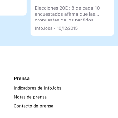
Elecciones 20D: 8 de cada 10
encuestados afirma que las
propuestas de los partidos
políticos en materia de empleo
InfoJobs - 10/12/2015
influirán en su decisión de voto
Prensa
Indicadores de InfoJobs
Notas de prensa
Contacto de prensa