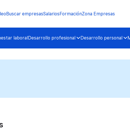
leo
Buscar empresas
Salarios
Formación
Zona Empresas
nestar laboral
Desarrollo profesional
Desarrollo personal
M
s