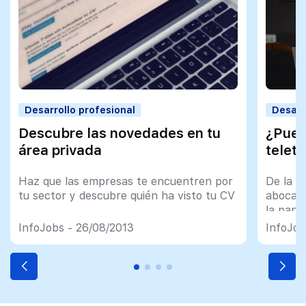
Desarrollo profesional
Desarr
Descubre las novedades en tu
¿Pued
área privada
teletr
Haz que las empresas te encuentren por
De la n
tu sector y descubre quién ha visto tu CV
abocado
la pand
teletra
InfoJobs - 26/08/2013
InfoJob