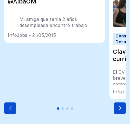
@AlbaOM
Mi amiga que tenía 2 años
desempleada encontró trabajo
gracias a
@InfoJobs
#EpicWin
InfoJobs - 21/05/2015
Consej
#GraciasAInternet
Desarr
#DiaDelInternet
pic.twitter.com/oMKzXwHLdE
Clave
currí
— Alba Obiols (@AlbaOM)
May
17, 2015
El CV t
breve, 
compre
InfoJob