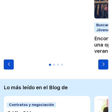
Buscar t
Jóvenes
Encontr
una opo
verano
Lo más leído en el Blog de
Contratos y negociación