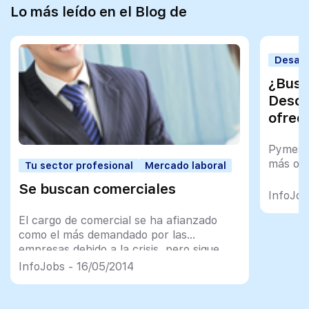
Lo más leído en el Blog de
Desarr
¿Busc
Descu
ofrec
Pymes,
más ofe
Tu sector profesional
Mercado laboral
Se buscan comerciales
InfoJob
El cargo de comercial se ha afianzado
como el más demandado por las
empresas debido a la crisis, pero sigue
siendo un perfil difícil de cubrir debido a la
InfoJobs - 16/05/2014
especialización, los idiomas y las
condiciones de trabajo