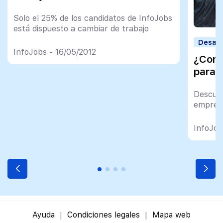
Solo el 25% de los candidatos de InfoJobs
está dispuesto a cambiar de trabajo
Desarr
InfoJobs - 16/05/2012
¿Cono
para 
Descubr
empresa
InfoJob
Ayuda
Condiciones legales
Mapa web