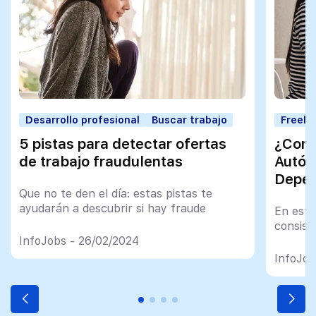
Desarrollo profesional
Buscar trabajo
Freela
5 pistas para detectar ofertas
¿Cono
de trabajo fraudulentas
Autó
Depen
Que no te den el día: estas pistas te
ayudarán a descubrir si hay fraude
En este
consist
InfoJobs - 26/02/2024
InfoJob