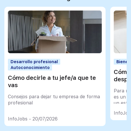
Desarrollo profesional
Bienes
Autoconocimiento
Cómo 
Cómo decirle a tu jefe/a que te
despu
vas
Para mu
Consejos para dejar tu empresa de forma
es un tr
profesional
un esfu
import
InfoJob
InfoJobs - 20/07/2026