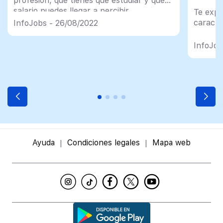
profesión, qué tienes que estudiar y qué
salario puedes llegar a percibir
Te expl
caracte
InfoJobs - 26/08/2022
InfoJob
Ayuda
Condiciones legales
Mapa web