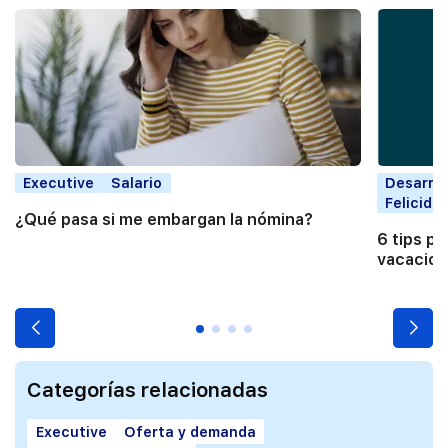
Executive
Salario
Desarrol
Felicida
¿Qué pasa si me embargan la nómina?
6 tips pa
vacacio
Categorías relacionadas
Executive
Oferta y demanda