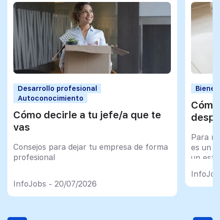
Desarrollo profesional
Bienes
Autoconocimiento
Cómo 
Cómo decirle a tu jefe/a que te
despu
vas
Para mu
Consejos para dejar tu empresa de forma
es un tr
profesional
un esfu
import
InfoJob
InfoJobs - 20/07/2026