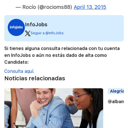
— Rocío (@rocioms88)
April 13, 2015
InfoJobs
Seguir a @InfoJobs
Si tienes alguna consulta relacionada con tu cuenta
en InfoJobs o aún no estás dado de alta como
Candidato:
Consulta aquí.
Noticias relacionadas
Alegrías
@albama