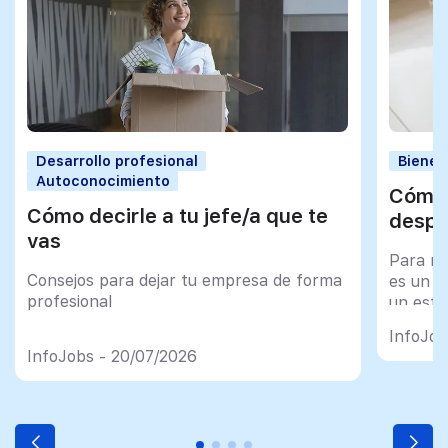
Desarrollo profesional
Bienes
Autoconocimiento
Cómo 
Cómo decirle a tu jefe/a que te
despu
vas
Para mu
Consejos para dejar tu empresa de forma
es un tr
profesional
un esfu
import
InfoJob
InfoJobs - 20/07/2026