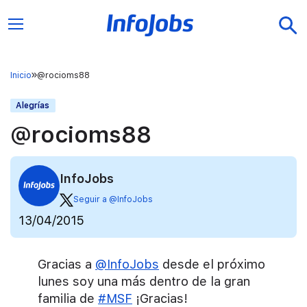
Inicio
@rocioms88
Alegrías
@rocioms88
InfoJobs
Seguir a @InfoJobs
13/04/2015
Gracias a
@InfoJobs
desde el próximo
lunes soy una más dentro de la gran
familia de
#MSF
¡Gracias!