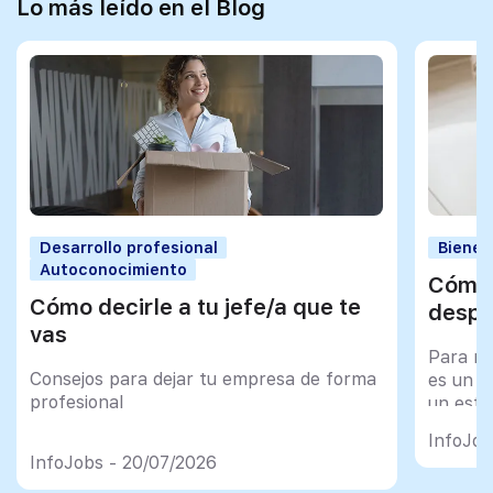
Lo más leído en el Blog
Desarrollo profesional
Bienes
Autoconocimiento
Cómo 
Cómo decirle a tu jefe/a que te
despu
vas
Para mu
Consejos para dejar tu empresa de forma
es un tr
profesional
un esfu
import
InfoJob
InfoJobs - 20/07/2026