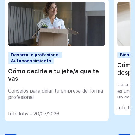
Desarrollo profesional
Bienes
Autoconocimiento
Cómo 
Cómo decirle a tu jefe/a que te
despu
vas
Para mu
Consejos para dejar tu empresa de forma
es un tr
profesional
un esfu
import
InfoJob
InfoJobs - 20/07/2026