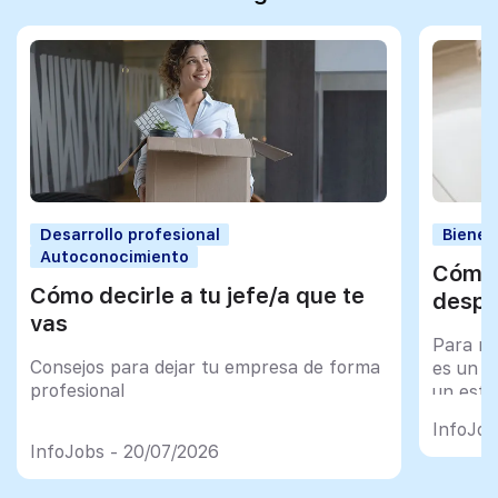
Desarrollo profesional
Bienes
Autoconocimiento
Cómo 
Cómo decirle a tu jefe/a que te
despu
vas
Para mu
Consejos para dejar tu empresa de forma
es un tr
profesional
un esfu
import
InfoJob
InfoJobs - 20/07/2026