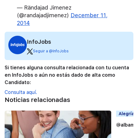
— Rändajad Jimenez
(@randajadjimenez)
December 11,
2014
InfoJobs
Seguir a @InfoJobs
Si tienes alguna consulta relacionada con tu cuenta
en InfoJobs o aún no estás dado de alta como
Candidato:
Consulta aquí.
Noticias relacionadas
Alegrías
@albama