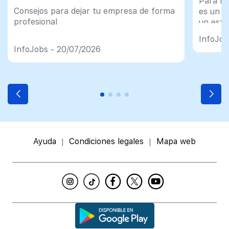
Para mu
Consejos para dejar tu empresa de forma
es un tr
profesional
un esfu
import
InfoJob
InfoJobs - 20/07/2026
Ayuda
Condiciones legales
Mapa web