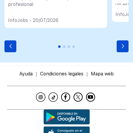
profesional
un esfu
import
InfoJob
InfoJobs - 20/07/2026
Ayuda
Condiciones legales
Mapa web