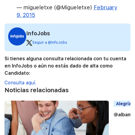
— migueletxe (@Migueletxe)
February
9, 2015
InfoJobs
Seguir a @InfoJobs
Si tienes alguna consulta relacionada con tu cuenta
en InfoJobs o aún no estás dado de alta como
Candidato:
Consulta aquí.
Noticias relacionadas
Alegrías
@albama