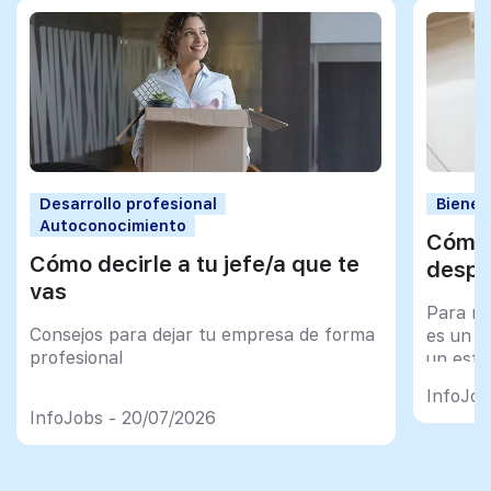
Desarrollo profesional
Bienes
Autoconocimiento
Cómo 
Cómo decirle a tu jefe/a que te
despu
vas
Para mu
Consejos para dejar tu empresa de forma
es un tr
profesional
un esfu
import
InfoJob
InfoJobs - 20/07/2026