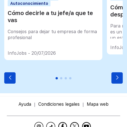
Autoconocimiento
Cómo 
Cómo decirle a tu jefe/a que te
despu
vas
Para mu
Consejos para dejar tu empresa de forma
es un tr
profesional
un esfu
import
InfoJob
InfoJobs - 20/07/2026
Ayuda
Condiciones legales
Mapa web