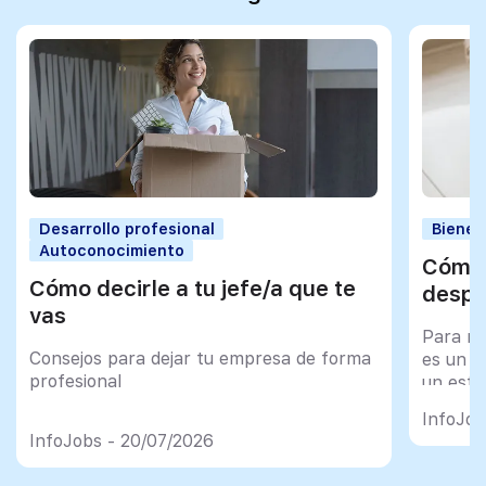
Desarrollo profesional
Bienes
Autoconocimiento
Cómo 
Cómo decirle a tu jefe/a que te
despu
vas
Para mu
Consejos para dejar tu empresa de forma
es un tr
profesional
un esfu
import
InfoJob
InfoJobs - 20/07/2026