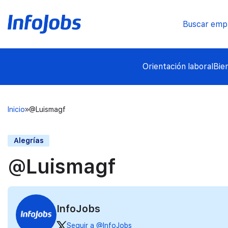
Buscar emp
Orientación laboral
Bie
Inicio
@Luismagf
Alegrías
@Luismagf
InfoJobs
Seguir a @InfoJobs