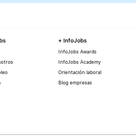
bs
+ InfoJobs
InfoJobs Awards
sotros
InfoJobs Academy
pleo
Orientación laboral
a
Blog empresas