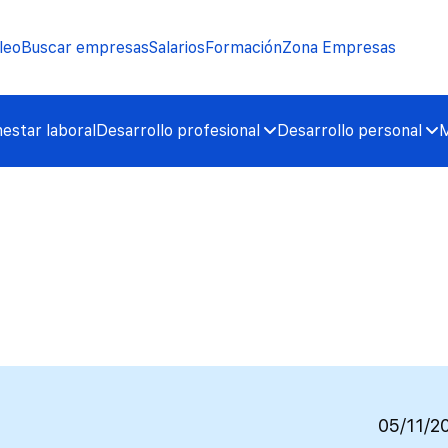
leo
Buscar empresas
Salarios
Formación
Zona Empresas
nestar laboral
Desarrollo profesional
Desarrollo personal
M
05/11/2