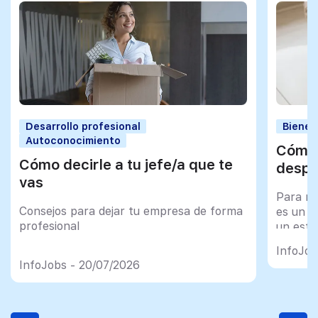
Desarrollo profesional
Bienes
Autoconocimiento
Cómo 
Cómo decirle a tu jefe/a que te
despu
vas
Para mu
Consejos para dejar tu empresa de forma
es un tr
profesional
un esfu
import
InfoJob
InfoJobs - 20/07/2026