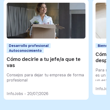
Desarrollo profesional
Bienes
Autoconocimiento
Cómo 
Cómo decirle a tu jefe/a que te
despu
vas
Para mu
Consejos para dejar tu empresa de forma
es un tr
profesional
un esfu
import
InfoJob
InfoJobs - 20/07/2026