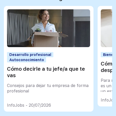
Desarrollo profesional
Bienes
Autoconocimiento
Cómo 
Cómo decirle a tu jefe/a que te
despu
vas
Para mu
Consejos para dejar tu empresa de forma
es un tr
profesional
un esfu
import
InfoJob
InfoJobs - 20/07/2026