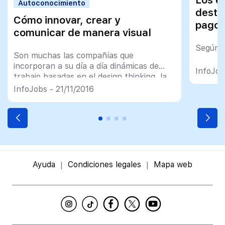
Los e
Autoconocimiento
desti
Cómo innovar, crear y
pago 
comunicar de manera visual
Según u
Son muchas las compañías que
incorporan a su día a día dinámicas de
InfoJob
trabajo basadas en el design thinking, la
co-creación y el concepto de progresión
InfoJobs - 21/11/2016
Ayuda
Condiciones legales
Mapa web