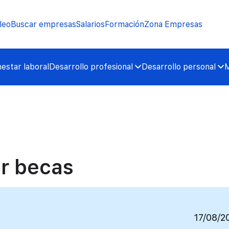
leo
Buscar empresas
Salarios
Formación
Zona Empresas
nestar laboral
Desarrollo profesional
Desarrollo personal
M
ar becas
17/08/2