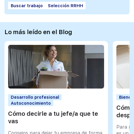
Buscar trabajo
Selección RRHH
Lo más leído en el Blog
Desarrollo profesional
Bienes
Autoconocimiento
Cómo 
Cómo decirle a tu jefe/a que te
despu
vas
Para mu
Consejos para dejar tu empresa de forma
es un tr