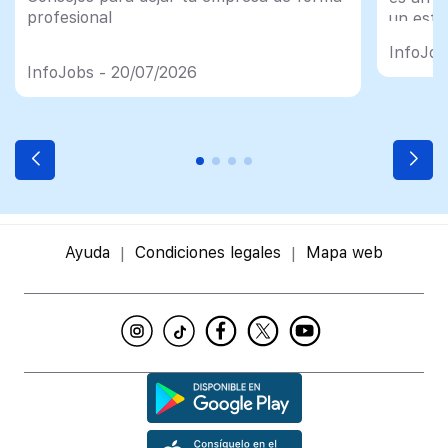
profesional
un esfu
import
InfoJob
InfoJobs - 20/07/2026
Ayuda
Condiciones legales
Mapa web