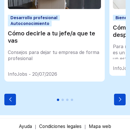
Desarrollo profesional
Bienes
Autoconocimiento
Cómo 
Cómo decirle a tu jefe/a que te
despu
vas
Para mu
Consejos para dejar tu empresa de forma
es un tr
profesional
un esfu
import
InfoJob
InfoJobs - 20/07/2026
Ayuda
Condiciones legales
Mapa web