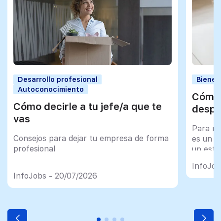
Desarrollo profesional
Bienes
Autoconocimiento
Cómo 
Cómo decirle a tu jefe/a que te
despu
vas
Para mu
Consejos para dejar tu empresa de forma
es un tr
profesional
un esfu
import
InfoJob
InfoJobs - 20/07/2026