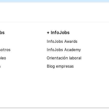
bs
+ InfoJobs
InfoJobs Awards
sotros
InfoJobs Academy
pleo
Orientación laboral
a
Blog empresas