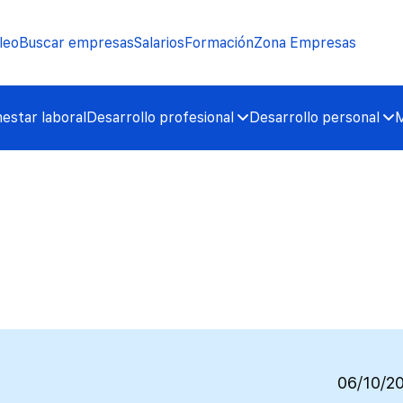
leo
Buscar empresas
Salarios
Formación
Zona Empresas
nestar laboral
Desarrollo profesional
Desarrollo personal
M
06/10/2