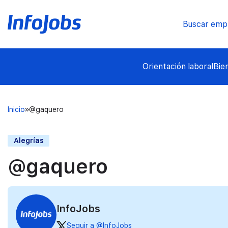
Buscar emp
Orientación laboral
Bie
Inicio
@gaquero
Alegrías
@gaquero
InfoJobs
Seguir a @InfoJobs