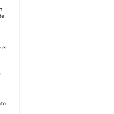
n
de
 el
,
n
nto