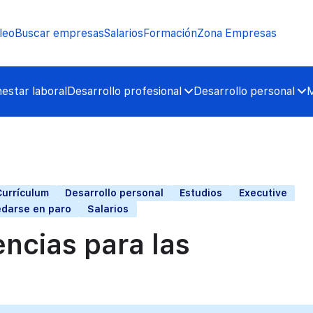
leo
Buscar empresas
Salarios
Formación
Zona Empresas
nestar laboral
Desarrollo profesional
Desarrollo personal
M
Currículum
Desarrollo personal
Estudios
Executive
darse en paro
Salarios
ncias para las