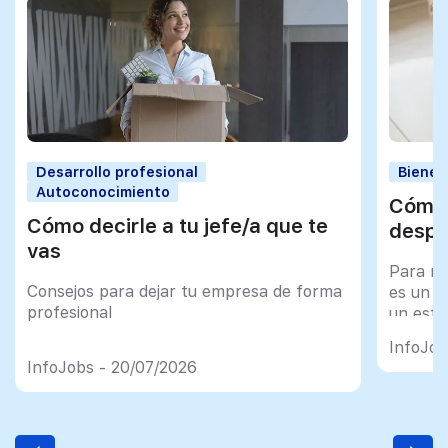
Desarrollo profesional
Bienes
Autoconocimiento
Cómo 
Cómo decirle a tu jefe/a que te
despu
vas
Para mu
Consejos para dejar tu empresa de forma
es un tr
profesional
un esfu
import
InfoJob
InfoJobs - 20/07/2026