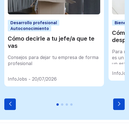
Desarrollo profesional
Bienes
Autoconocimiento
Cómo 
Cómo decirle a tu jefe/a que te
despu
vas
Para mu
Consejos para dejar tu empresa de forma
es un tr
profesional
un esfu
import
InfoJob
InfoJobs - 20/07/2026