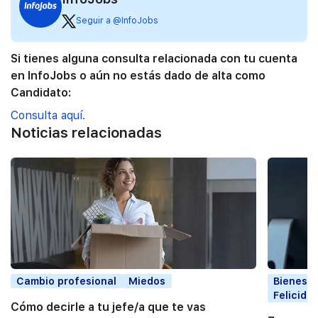
Seguir a @InfoJobs
Si tienes alguna consulta relacionada con tu cuenta
en InfoJobs o aún no estás dado de alta como
Candidato:
Consulta aquí.
Noticias relacionadas
Cambio profesional
Miedos
Bienesta
Felicida
Cómo decirle a tu jefe/a que te vas