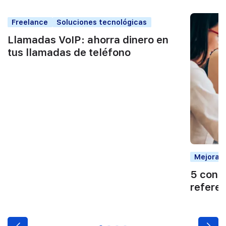
Freelance
Soluciones tecnológicas
Llamadas VoIP: ahorra dinero en
tus llamadas de teléfono
Mejorar 
5 conse
referen