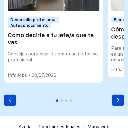
Desarrollo profesional
Bienes
Autoconocimiento
Cómo 
Cómo decirle a tu jefe/a que te
despu
vas
Para mu
Consejos para dejar tu empresa de forma
es un tr
profesional
un esfu
import
InfoJob
InfoJobs - 20/07/2026
Ayuda
Condiciones legales
Mapa web