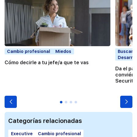
Cambio profesional
Miedos
Buscar t
Desarrol
Cómo decirle a tu jefe/a que te vas
Da el pa
conviért
Securita
Categorías relacionadas
Executive
Cambio profesional