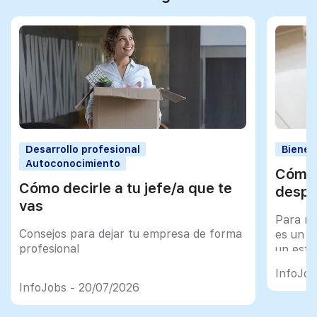
Desarrollo profesional
Bienes
Autoconocimiento
Cómo 
Cómo decirle a tu jefe/a que te
despu
vas
Para mu
Consejos para dejar tu empresa de forma
es un tr
profesional
un esfu
import
InfoJob
InfoJobs - 20/07/2026