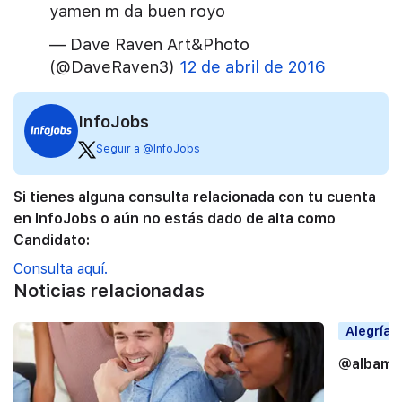
yamen m da buen royo
— Dave Raven Art&Photo
(@DaveRaven3)
12 de abril de 2016
InfoJobs
Seguir a @InfoJobs
Si tienes alguna consulta relacionada con tu cuenta
en InfoJobs o aún no estás dado de alta como
Candidato:
Consulta aquí.
Noticias relacionadas
Alegrías
@albama