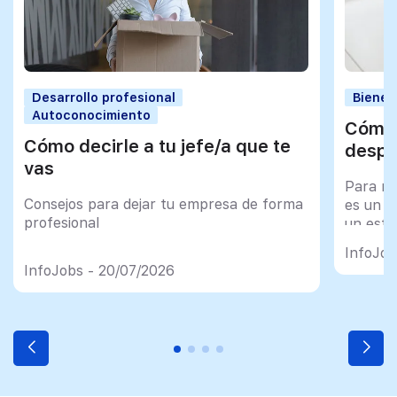
Desarrollo profesional
Bienes
Autoconocimiento
Cómo 
Cómo decirle a tu jefe/a que te
despu
vas
Para mu
Consejos para dejar tu empresa de forma
es un tr
profesional
un esfu
import
InfoJob
InfoJobs - 20/07/2026