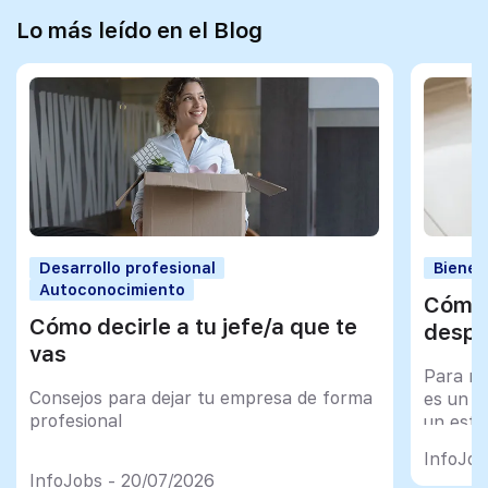
Lo más leído en el Blog
Desarrollo profesional
Bienes
Autoconocimiento
Cómo 
Cómo decirle a tu jefe/a que te
despu
vas
Para mu
Consejos para dejar tu empresa de forma
es un tr
profesional
un esfu
import
InfoJob
InfoJobs - 20/07/2026