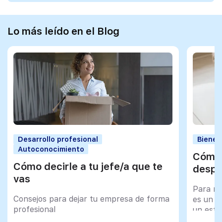
Lo más leído en el Blog
Desarrollo profesional
Bienes
Autoconocimiento
Cómo 
Cómo decirle a tu jefe/a que te
despu
vas
Para mu
Consejos para dejar tu empresa de forma
es un tr
profesional
un esfu
import