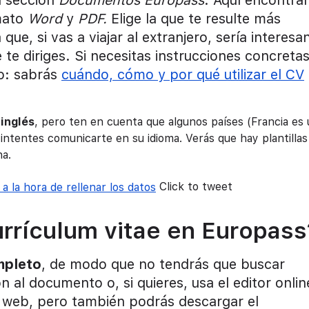
mato
Word
y
PDF.
Elige la que te resulte más
ue, si vas a viajar al extranjero, sería interesa
 te diriges. Si necesitas instrucciones concreta
to: sabrás
cuándo, cómo y por qué utilizar el CV
inglés
, pero ten en cuenta que algunos países (Francia es
ntentes comunicarte en su idioma. Verás que hay plantillas
na.
a la hora de rellenar los datos
Click to tweet
rrículum vitae en Europass
mpleto
, de modo que no tendrás que buscar
 al documento o, si quieres, usa el editor onlin
a web, pero también podrás descargar el