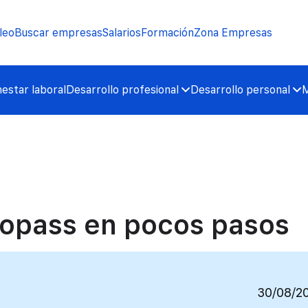
leo
Buscar empresas
Salarios
Formación
Zona Empresas
nestar laboral
Desarrollo profesional
Desarrollo personal
M
opass en pocos pasos
30/08/2