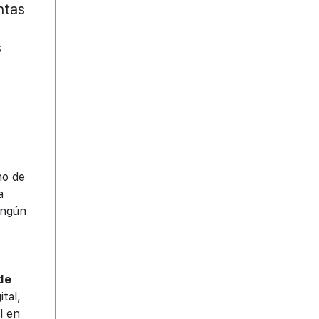
ntas
s
no de
a
ingún
de
tal,
l en