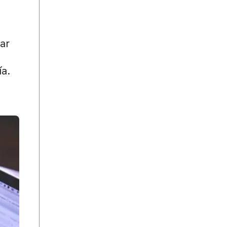
rar
ía.