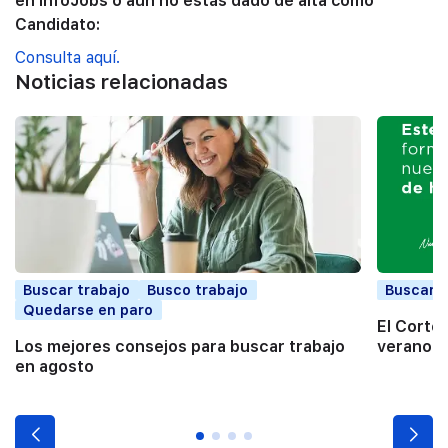
en InfoJobs o aún no estás dado de alta como
Candidato:
Consulta aquí.
Noticias relacionadas
Buscar trabajo
Busco trabajo
Buscar t
Quedarse en paro
El Corte
Los mejores consejos para buscar trabajo
verano a
en agosto