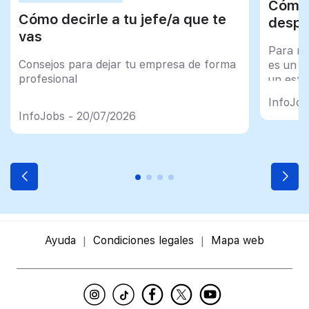
Cómo 
Cómo decirle a tu jefe/a que te
despu
vas
Para mu
Consejos para dejar tu empresa de forma
es un tr
profesional
un esfu
import
InfoJob
InfoJobs - 20/07/2026
Ayuda
Condiciones legales
Mapa web